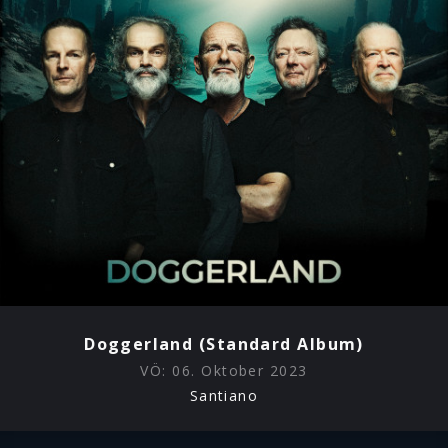
in der Not“ an die Seenotretter.
Die Deutsche Gesellschaft zur Rettung Schiffbrüchiger
(DGzRS) ist zuständig für den Such- und Rettungsdienst
auf Nord- und Ostsee. Mehr als 1.000 Seenotretter sind
auf 60 Rettungseinheiten Jahr für Jahr rund 2.000 Mal im
Einsatz – rund um die Uhr, bei jedem Wetter, freiwillig,
unabhängig und spendenfinanziert. Seit der Gründung
1865, vor nahezu 160 Jahren, hat die DGzRS mehr als
86.000 Menschen aus Seenot gerettet oder Gefahr
befreit. Schirmherr der Seenotretter ist der
Bundespräsident.
KONTAKT:
Promotionleitung: Heiner
Doggerland (Standard Album)
Peschmann (
Heiner.Peschmann@umusic.com
)
VÖ:
06. Oktober 2023
Santiano
TV-Promotion: Kathrin Lang
(
Kathrin.Lang@klangpr.de
)
Print- & Online-Promotion: Alexandra Dörrie