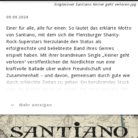
Singlecover Santiano Keiner geht verloren.jpg
09.09.2024
Einer für alle, alle für einen: So lautet das erklärte Motto
von Santiano, mit dem sich die Flensburger Shanty-
Rock-Superstars hierzulande den Status als
erfolgreichste und beliebteste Band ihres Genres
erspielt haben. Mit ihrer brandneuen Single „Keiner geht
verloren“ veröffentlichen die Nordlichter nun eine
kraftvolle Ballade über wahre Freundschaft und
Zusammenhalt – und davon, gemeinsam durch gute wie
durch schlechte Zeiten zu gehen. Ein berührendes Stück
über die echten Werte im Leben, mit dem Santiano den
nächsten Vorboten ihres Anfang Oktober erscheinenden
Albums „Doggerland – SOS ins Nirgendwo“
Mehr anzeigen
vorausschicken!
Sie stehen bedingungslos füreinander ein, ob auf hoher
See oder an Land. Eine Verbundenheit, die Santiano in
einem außergewöhnlichen Mix aus packendem Rock,