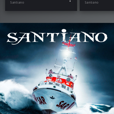
Santiano
Santiano
Santianos neue Single „Keiner geht verloren“ erscheint
am 13.09.2024; die 2nd Edition „Doggerland – SOS ins
Nirgendwo“ folgt am 04.10.2024.
KONTAKT:
Promotionleitung: Heiner
Peschmann
(
Heiner.Peschmann@umusic.com
)
TV-Promotion: Kathrin
Lang (
kathrin.lang@klangpr.de
)
Print- & Online-Promotion: Alexandra Dörrie
(
alexandra@another-dimension.net
)
Radio: Reinhard
Meynen (
Reinhard.Meynen@t-
online.de
)