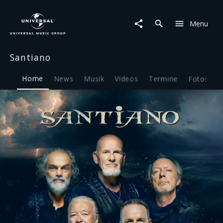
Santiano
|
Menu
Musik
&
Merch
Santiano
Home
News
Musik
Videos
Termine
Fotos
B