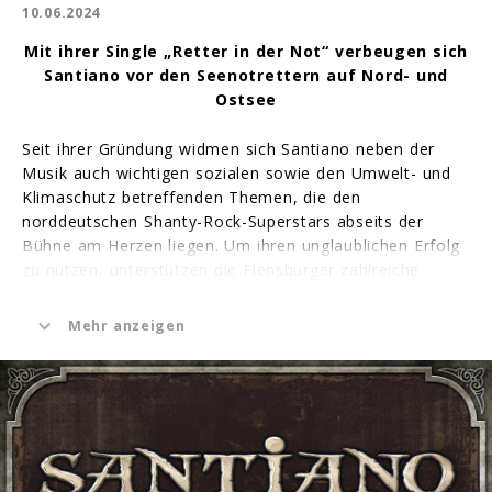
10.06.2024
Mit ihrer Single „Retter in der Not“ verbeugen sich
Santiano vor den Seenotrettern auf Nord- und
Ostsee
Seit ihrer Gründung widmen sich Santiano neben der
Musik auch wichtigen sozialen sowie den Umwelt- und
Klimaschutz betreffenden Themen, die den
norddeutschen Shanty-Rock-Superstars abseits der
Bühne am Herzen liegen. Um ihren unglaublichen Erfolg
zu nutzen, unterstützen die Flensburger zahlreiche
wohltätige Projekte – darunter auch die Deutsche
Gesellschaft zur Rettung Schiffbrüchiger (DGzRS). Seit
Mehr anzeigen
Anfang dieses Jahres gehört die Band zu den
prominenten Botschaftern der Seenotretter auf Nord-
und Ostsee. Mit ihrer neuen Single möchten sich die
Nordlichter nun vor dem selbstlosen Einsatz der Frauen
und Männer verneigen, die zwischen Borkum im Westen
und Ueckermünde im Osten oft ihr eigenes Leben
riskieren, um das in Not geratener Menschen zu retten.