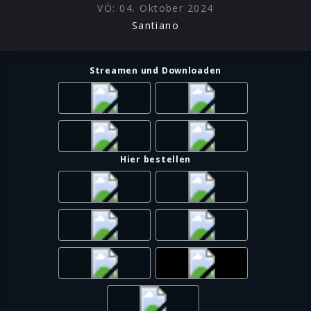
„Doggerland – SOS ins Nirgendwo“, die neben allen Hits
VÖ:
04. Oktober 2024
der Originalversion wie „Es klingt nach Freiheit“ oder „Zu
Santiano
alt um jung zu sterben“ fünf völlig neue Titel enthält –
darunter auch das trostspendende „Keiner geht
verloren“, mit dem die Band Einheit und Zusammenhalt
Streamen und Downloaden
in schwierigen Tagen beschwört.
Mit der packenden Shanty-Rock-Ballade „Keiner geht
verloren“ machen Santiano nun den nächsten Schritt auf
ihrer Reise. Ein Weg, auf dem sich das fest aufeinander
Hier bestellen
eingeschworene Quintett wie ein Mann dem Schicksal
entgegenstellt – und das trotz harter Rückschläge wie
der schweren Erkrankung von Gründungsmitglied
Andreas „Fahni“ Fahnert. Seit vielen Jahren kann er aus
gesundheitlichen Gründen Santiano nicht mehr bei ihren
Auftritten verstärken, dennoch ist und bleibt Andreas
Fahnert mit seiner markanten Stimme nach wie vor ein
unverzichtbarer Teil von Santiano. Für die Flensburger
eine diskussionslose Ehrensache, denn „Keiner geht