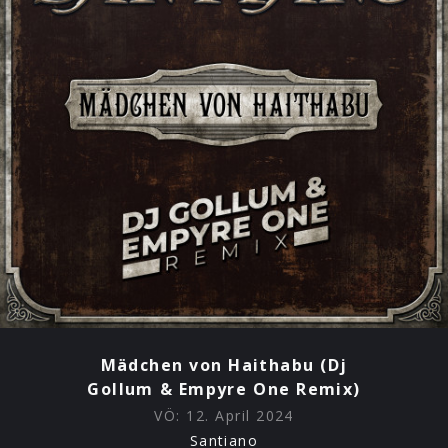
Sie sind in der deutschen Musiklandschaft längst fest
verankert: Mit ihrem außergewöhnlichen Mix aus
packendem Rock, traditionellen Shanty-Einflüssen,
hochprozentigen Irish-Folk-Elementen und sofort ins
Ohr gehenden Pop-Melodien begeistern Santiano ein
Publikum jedes Alters. Mittlerweile blickt die von der
Flensburger Förde stammende Formation auf über 5,5
Millionen verkaufte Einheiten ihrer acht
aufeinanderfolgenden Top 1-Alben, weit mehr als 1
Milliarde Streams sowie über 1,5 Millionen verkaufte
Tickets ihrer 500+ gespielten Konzerte zurück. Für die
Mitglieder von Santiano jedoch kein Grund, sich auf die
faule Haut zu legen – wie sie mit ihrer brandneuen
Single für die Seenotretter, dem kraftvollen Song „Retter
in der Not“, beweisen.
Mädchen von Haithabu (Dj
Gollum & Empyre One Remix)
Als Konsequenz ihres bisherigen Engagements für die
Deutsche Gesellschaft zur Rettung Schiffbrüchiger und
VÖ:
12. April 2024
der daraus resultierenden Botschafter-Ehre wollen
Santiano