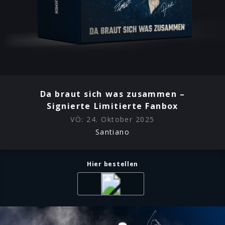
Der kraftvolle Opener „Tanzen wie die Teufel“ verbindet
treibende Gitarren, schwere Drums und eine
mitreißende Irish-Folk-Melodie zu einer Hymne auf das
Leben – und erinnert daran, jeden Moment
auszukosten. Der bildgewaltige Titeltrack „Da braut sich
was zusammen“ knüpft daran an und verknüpft
Hoffnung mit dem Appell, den Kurs rechtzeitig ändern zu
können. Die Ballade „Dann bin ich weg“ führt diese
Da braut sich was zusammen –
Suche nach neuen Horizonten fort.
Signierte Limitierte Fanbox
VÖ:
24. Oktober 2025
Mit „Belle Of Belfast City“ liefern Santiano eine
energiegeladene Neuinterpretation eines Irish- Folk-
Santiano
Klassikers. Düster und mystisch wird es in „Ekke
Nekkepenn“, dass die nordfriesische Sagengestalt zum
Leben erweckt.
Hier bestellen
„Alte Seelen“ erzählt berührend von ewiger Liebe und
unzerstörbarer Verbundenheit. Ein unmissverständliches
Friedenszeichen setzen die Musiker mit „Nie wieder
Krieg“ und der monumentalen Neuauflage des