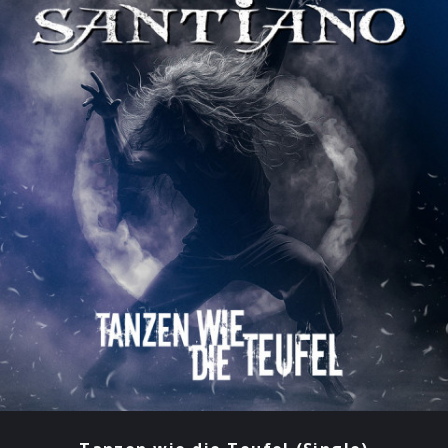
Widerstandslieds „The Foggy Dew“.
Auch persönliche Geschichten haben ihren Platz: „Mein
Sohn“ erzählt von einer folgenreichen Liebesnacht,
während „Nach der Ebbe kommt die Flut“ den Blick
zurück aufs Meer richtet. Mit „Wir waren jung“ werfen
Santiano einen nostalgischen Blick auf unbeschwerte
Tage, und „Wie ein Albatros“ besingt den Traum von
Freiheit und endloser Weite.
Zum Finale erklingt mit „Zack Ahoi“ der bewährte
Schlachtruf: ein Partysong, der die 14- jährige Reise der
Band und die enge Bindung zu ihren Fans feiert. Mit „Da
braut sich was zusammen“ legen Santiano ein Album
vor, das all das bündelt, was diese Ausnahmeformation
seit jeher ausmacht: Gemeinschaft, Lebensfreude und
den unbändigen Drang nach Freiheit.