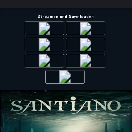
Santiano nun den Seenotrettern Danke sagen. Zu einem
opulent arrangierten Sound aus Rock und Shanty
verneigt sich die Band vor der unermüdlichen
Streamen und Downloaden
Hilfsbereitschaft aller rund 1.000 „Retter in der Not“ der
DGzRS, die jedes Jahr viele hundert Schiffbrüchige und
andere Schutzbedürftige aus Seenot oder
Gefahrensituationen auf Nord- und Ostsee befreien.
Eine einschneidende Erfahrung, die auch Bandmitglied
Pete Sage und seine Frau selbst schon machen
mussten, als sie im vergangenen Jahr auf der Ostsee
mit ihrem Boot gekentert sind und nur dank der Hilfe
der Seenotretter knapp einer Katastrophe entgingen. Mit
„Retter in der Not“ möchten Santiano auf die wichtige
Arbeit der DGzRS, die sich seit jeher ausschließlich
durch Spenden und freiwillige Beiträge finanziert,
aufmerksam machen – und natürlich auch dazu
motivieren, die Seenotretter nach Kräften zu
unterstützen.
Die Band spendet ihre Einnahmen aus dem Song „Retter