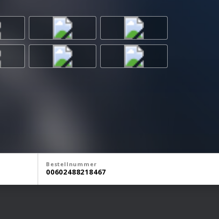
Bestellnummer
00602488218467