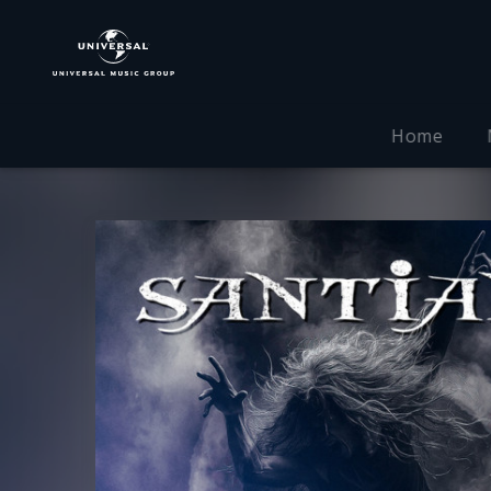
Santiano
|
Musik
|
Tanzen
Home
wie
die
Teufel
(Single)