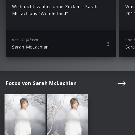
Weihnachtszauber ohne Zucker – Sarah
Was 
McLachlans “Wonderland”
2014
vor 10 Jahren
vor 
Sarah McLachlan
Sar
Fotos von Sarah McLachlan