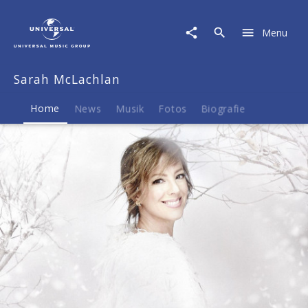
Sarah
McLachlan
Menu
|
Musik
&
Sarah McLachlan
Merch
Home
News
Musik
Fotos
Biografie