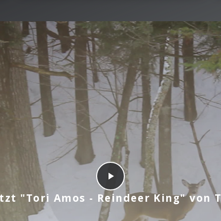
etzt "Tori Amos - Reindeer King" von 