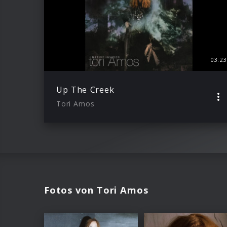
03:23
Up The Creek
Tori Amos
Fotos von Tori Amos