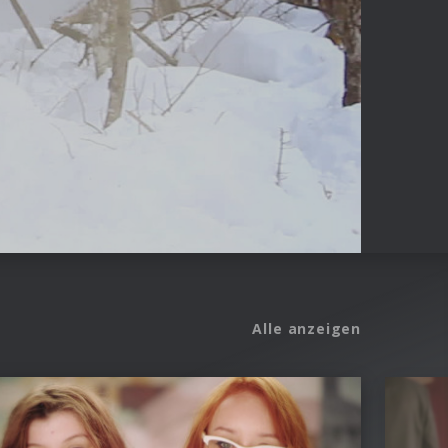
Alle anzeigen