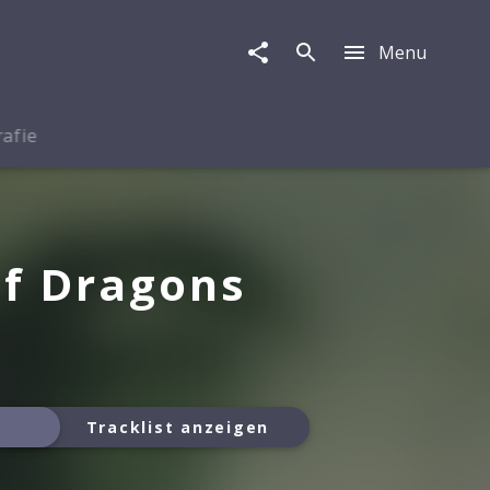
Menu
rafie
of Dragons
Tracklist anzeigen