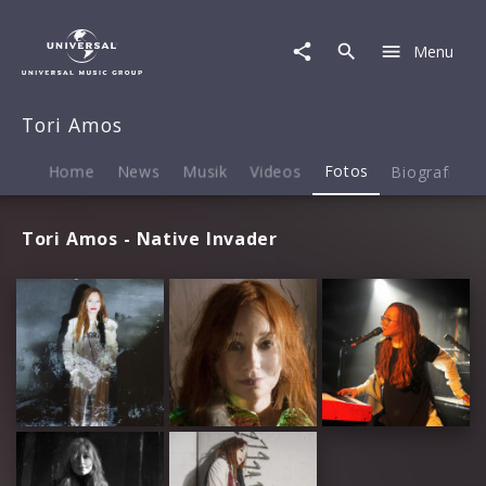
Tori
Amos
Menu
|
Fotos
Tori Amos
Home
News
Musik
Videos
Fotos
Biografie
Tori Amos - Native Invader