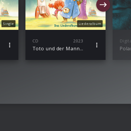
Single
Liederalbum
CD
2023
Digit
Toto und der Mann im Mond – Das Liederalbum
Pola