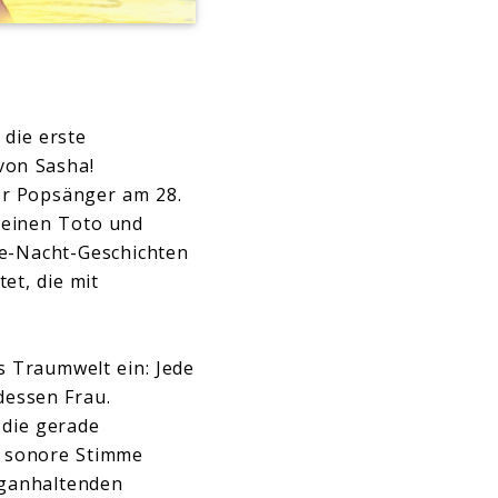
die erste
von Sasha!
der Popsänger am 28.
leinen Toto und
e-Nacht-Geschichten
et, die mit
s Traumwelt ein: Jede
dessen Frau.
 die gerade
s sonore Stimme
nganhaltenden