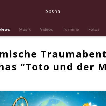
Sasha
News
Musik
Videos
Termine
Fotos
smische Traumaben
has “Toto und der 