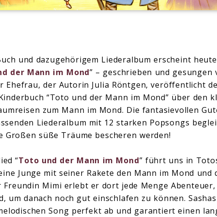
uch und dazugehörigem Liederalbum erscheint heute 
nd der Mann im Mond
” – geschrieben und gesungen 
 Ehefrau, der Autorin Julia Röntgen, veröffentlicht 
s Kinderbuch “Toto und der Mann im Mond” über den k
aumreisen zum Mann im Mond. Die fantasievollen Gut
ssenden Liederalbum mit 12 starken Popsongs begleit
wie Großen süße Träume bescheren werden!
ied “
Toto und der Mann im Mond
” führt uns in Toto
leine Junge mit seiner Rakete den Mann im Mond und 
 Freundin Mimi erlebt er dort jede Menge Abenteuer,
d, um danach noch gut einschlafen zu können. Sasha
melodischen Song perfekt ab und garantiert einen la