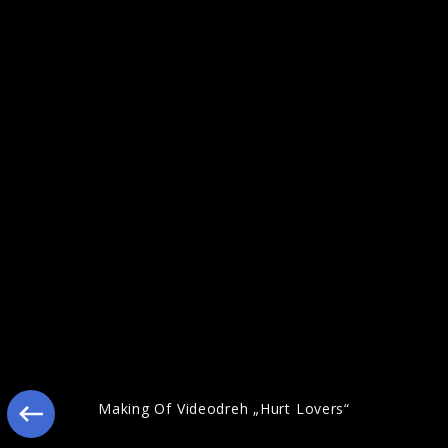
Schlussmacher: Szenenbilder aus dem
Film
Making Of Videodreh „Hurt Lovers“