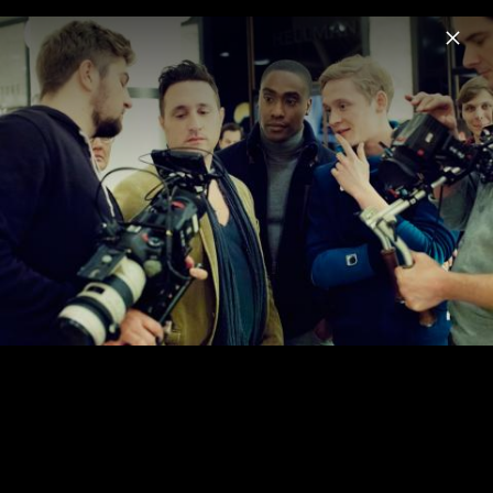
Menu
Schlussmacher
Home
News
Musik
Videos
Fotos
Biografie
Making Of Videodreh „Hurt Lovers“