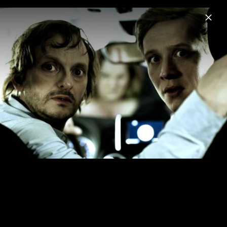
Menu
Schlussmacher
Home
News
Musik
Videos
Fotos
Biografie
Making Of Videodreh „Hurt Lovers“