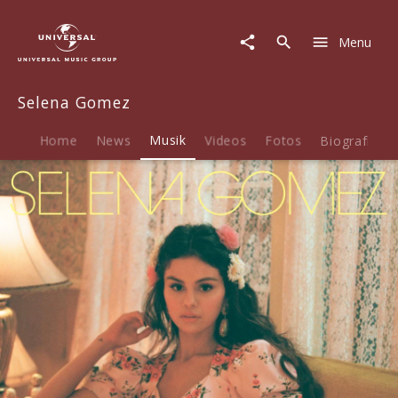
Selena
Gomez
Menu
|
Musik
|
Selena Gomez
De
Una
Vez
Home
News
Musik
Videos
Fotos
Biografie