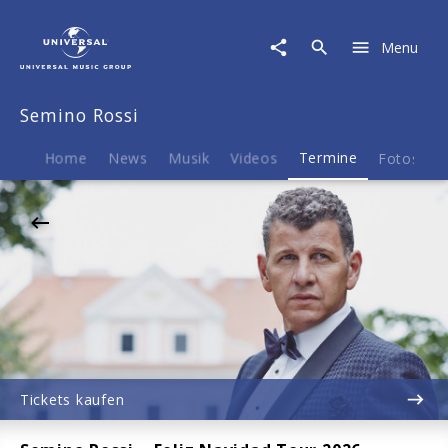
Semino
Rossi
Menu
|
10.12.2026
Bergwerk
Semino Rossi
Aspach,
Aspach-
kleinaspach,
Home
News
Musik
Videos
Termine
Fotos
B
20:30
Tickets kaufen