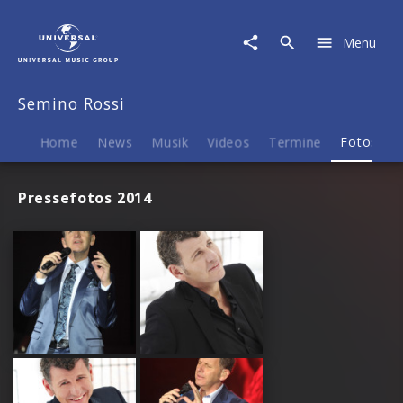
Semino
Rossi
Menu
|
Fotos
Semino Rossi
Home
News
Musik
Videos
Termine
Fotos
B
Pressefotos 2014