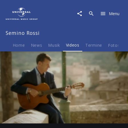
Semino
Rossi
Menu
|
Video
|
Semino Rossi
Heil
mir
mein
Home
News
Musik
Videos
Termine
Fotos
B
Herz
Play
-04:24
Play
Mute
Ent