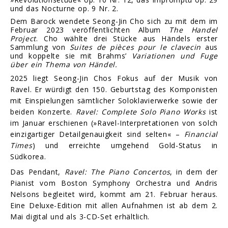
und das Nocturne op. 9 Nr. 2.
Dem Barock wendete Seong-Jin Cho sich zu mit dem im
Februar 2023 veröffentlichten Album
The Handel
Project
. Cho wählte drei Stücke aus Händels erster
Sammlung von
Suites de pièces pour le clavecin
aus
und koppelte sie mit Brahms’
Variationen und Fuge
über ein Thema von Händel.
2025 liegt Seong-Jin Chos Fokus auf der Musik von
Ravel. Er würdigt den 150. Geburtstag des Komponisten
mit Einspielungen sämtlicher Soloklavierwerke sowie der
beiden Konzerte.
Ravel: Complete Solo Piano Works
ist
im Januar erschienen (»Ravel-Interpretationen von solch
einzigartiger Detailgenauigkeit sind selten« –
Financial
Times
) und erreichte umgehend Gold-Status in
Südkorea.
Das Pendant,
Ravel: The Piano Concertos
, in dem der
Pianist vom Boston Symphony Orchestra und Andris
Nelsons begleitet wird, kommt am 21. Februar heraus.
Eine Deluxe-Edition mit allen Aufnahmen ist ab dem 2.
Mai digital und als 3-CD-Set erhältlich.