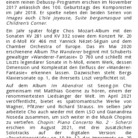
einem reinen Debussy-Programm erschien im November
2017 anlässlich des 100. Geburtstags des Komponisten
im Jahr 2018. Er spielte neben den beiden Serien von
Images
auch
L’Isle joyeuse
,
Suite bergamasque
und
Children’s Corner
.
Ein Jahr später folgte Chos Mozart-Album mit den
Sonaten KV 281 und KV 332 sowie dem Konzert Nr. 20
in d-Moll KV 466 mit Yannick Nézet-Séguin und dem
Chamber Orchestra of Europe. Das im Mai 2020
erschienene Album
The Wanderer
beginnt mit Schuberts
gewaltiger »Wanderer-Fantasie« D 760 und schließt mit
Liszts legendärer Sonate in h-Moll, einem Werk, dessen
Dimension und Komplexität den Einfluss der »Wanderer-
Fantasie« erkennen lassen. Dazwischen steht Bergs
Klaviersonate op. 1, die ihrerseits Liszt verpflichtet ist.
Auf dem Album
Im Abendrot
ist Seong-Jin Cho
gemeinsam mit Matthias Goerne zu hören, einem der
renommiertesten Liedsänger der Welt. Im April 2021
veröffentlicht, bietet es spätromantische Werke von
Wagner, Pfitzner und Richard Strauss. Im selben Jahr
arbeitete Cho auch wieder mit dem LSO und Gianandrea
Noseda zusammen, um sich weiter in die Musik Chopins
zu vertiefen.
Chopin: Piano Concerto No. 2 · Scherzi
erschien im August 2021, mit drei zusätzlichen
Solotracks auf der digitalen Version: die
»Revolutionsetüde« op. 10 Nr. 12, das Impromptu op. 29