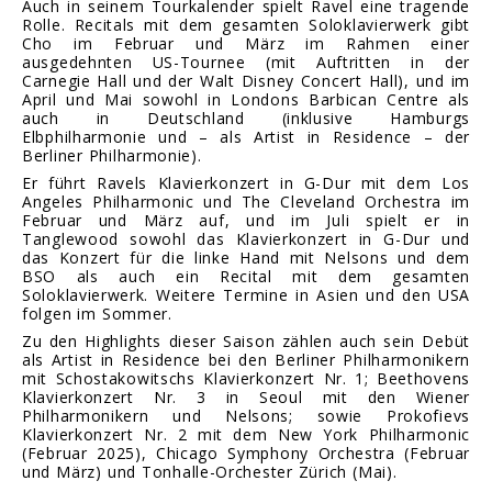
Auch in seinem Tourkalender spielt Ravel eine tragende
Rolle. Recitals mit dem gesamten Soloklavierwerk gibt
Cho im Februar und März im Rahmen einer
ausgedehnten US-Tournee (mit Auftritten in der
Carnegie Hall und der Walt Disney Concert Hall), und im
April und Mai sowohl in Londons Barbican Centre als
auch in Deutschland (inklusive Hamburgs
Elbphilharmonie und – als Artist in Residence – der
Berliner Philharmonie).
Er führt Ravels Klavierkonzert in G-Dur mit dem Los
Angeles Philharmonic und The Cleveland Orchestra im
Februar und März auf, und im Juli spielt er in
Tanglewood sowohl das Klavierkonzert in G-Dur und
das Konzert für die linke Hand mit Nelsons und dem
BSO als auch ein Recital mit dem gesamten
Soloklavierwerk. Weitere Termine in Asien und den USA
folgen im Sommer.
Zu den Highlights dieser Saison zählen auch sein Debüt
als Artist in Residence bei den Berliner Philharmonikern
mit Schostakowitschs Klavierkonzert Nr. 1; Beethovens
Klavierkonzert Nr. 3 in Seoul mit den Wiener
Philharmonikern und Nelsons; sowie Prokofievs
Klavierkonzert Nr. 2 mit dem New York Philharmonic
(Februar 2025), Chicago Symphony Orchestra (Februar
und März) und Tonhalle-Orchester Zürich (Mai).