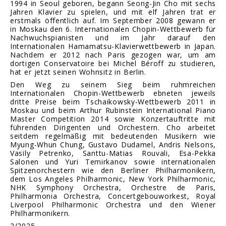
1994 in Seoul geboren, begann Seong-Jin Cho mit sechs
Jahren Klavier zu spielen, und mit elf Jahren trat er
erstmals öffentlich auf. Im September 2008 gewann er
in Moskau den 6. Internationalen Chopin-Wettbewerb für
Nachwuchspianisten und im Jahr darauf den
Internationalen Hamamatsu-Klavierwettbewerb in Japan.
Nachdem er 2012 nach Paris gezogen war, um am
dortigen Conservatoire bei Michel Béroff zu studieren,
hat er jetzt seinen Wohnsitz in Berlin.
Den Weg zu seinem Sieg beim ruhmreichen
Internationalen Chopin-Wettbewerb ebneten jeweils
dritte Preise beim Tschaikowsky-Wettbewerb 2011 in
Moskau und beim Arthur Rubinstein International Piano
Master Competition 2014 sowie Konzertauftritte mit
führenden Dirigenten und Orchestern. Cho arbeitet
seitdem regelmäßig mit bedeutenden Musikern wie
Myung-Whun Chung, Gustavo Dudamel, Andris Nelsons,
Vasily Petrenko, Santtu-Matias Rouvali, Esa-Pekka
Salonen und Yuri Temirkanov sowie internationalen
Spitzenorchestern wie den Berliner Philharmonikern,
dem Los Angeles Philharmonic, New York Philharmonic,
NHK Symphony Orchestra, Orchestre de Paris,
Philharmonia Orchestra, Concertgebouworkest, Royal
Liverpool Philharmonic Orchestra und den Wiener
Philharmonikern.
2/2025