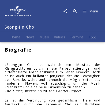
Seong-
Jin
Menu
Cho
|
Biografie
Seong-Jin Cho
Home
News
Musik
Videos
Termine
Fotos
B
Biografie
»Seong-Jin Cho ist wahrlich ein Meister, der
Klangstrukturen durch feinste Farbschattierungen und
differenzierte Anschlagskunst zum Leben erweckt. Doch
er ist auch ein brillanter Jongleur, der die Leichtigkeit
des Barocks wahrt und dennoch die Möglichkeiten des
modernen Klaviers voll ausschöpft, um der Musik
Strahlkraft und eine neue Dimension zu geben.«
The Times
, Rezension zu
The Handel Project
Es ist die Verbindung von gedanklicher Tiefe und
Ausdruck, durch die Seong-Jin Cho sein Publikum