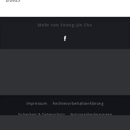
Mehr von Seong-Jin Cho
Impressum
Rechtevorbehaltserklärung
Sicherheit & Datenschutz
Nutzungsbedingungen
Journalistenlounge
Für Geschäftspartner