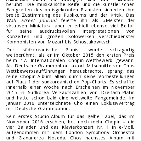
berührt. Die musikalische Reife und die künstlerischen
Fähigkeiten des preisgekrönten Pianisten sicherten ihm
breite Zustimmung des Publikums und der Kritik. Das
Wall Street Journal
feierte ihn als »Meister der
virtuosen Miniatur«, aber er erhielt ebenso viel Beifall
für seine ausdrucksvollen Interpretationen von
Konzerten und großen Solowerken verschiedenster
Komponisten von Mozart bis Schostakowitsch.
Der südkoreanische Pianist wurde schlagartig
weltberühmt, als er im Oktober 2015 den ersten Preis
beim 17. Internationalen Chopin-Wettbewerb gewann.
Als Deutsche Grammophon sofort Mitschnitte von Chos
Wettbewerbsaufführungen herausbrachte, sprang das
reine Chopin-Album allein durch seine Vorbestellungen
auf Platz 1 der südkoreanischen Pop-Charts. Es schaffte
innerhalb einer Woche nach Erscheinen im November
2015 in Südkorea Verkaufszahlen von Dreifach-Platin
und hatte schon bald eine weltweite Fangemeinde. Im
Januar 2016 unterzeichnete Cho einen Exklusivvertrag
mit Deutsche Grammophon.
Sein erstes Studio-Album für das gelbe Label, das im
November 2016 erschien, bot noch mehr Chopin – die
vier Balladen und das Klavierkonzert Nr. 1 in e-Moll,
aufgenommen mit dem London Symphony Orchestra
und Gianandrea Noseda. Chos nächstes Album mit