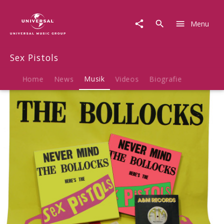
Sex
Pistols
Menu
|
Musik
|
Sex Pistols
Never
Mind
The
Home
News
Musik
Videos
Biografie
Bollocks,
Here's
The
Sex
Pistols