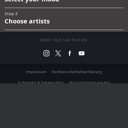
Mehr von Sex Pistols
Impressum
Rechtevorbehaltserklärung
Sicherheit & Datenschutz
Nutzungsbedingungen
Journalistenlounge
Für Geschäftspartner
Barrierefreiheit Statement
© Copyright 2026 Universal Music Group N.V. All Rights
Reserved.