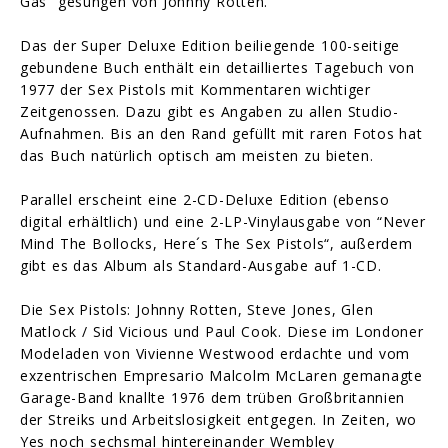
Gas“ gesungen von Johnny Rotten.
Das der Super Deluxe Edition beiliegende 100-seitige
gebundene Buch enthält ein detailliertes Tagebuch von
1977 der Sex Pistols mit Kommentaren wichtiger
Zeitgenossen. Dazu gibt es Angaben zu allen Studio-
Aufnahmen. Bis an den Rand gefüllt mit raren Fotos hat
das Buch natürlich optisch am meisten zu bieten.
Parallel erscheint eine 2-CD-Deluxe Edition (ebenso
digital erhältlich) und eine 2-LP-Vinylausgabe von “Never
Mind The Bollocks, Here´s The Sex Pistols“, außerdem
gibt es das Album als Standard-Ausgabe auf 1-CD.
Die Sex Pistols: Johnny Rotten, Steve Jones, Glen
Matlock / Sid Vicious und Paul Cook. Diese im Londoner
Modeladen von Vivienne Westwood erdachte und vom
exzentrischen Empresario Malcolm McLaren gemanagte
Garage-Band knallte 1976 dem trüben Großbritannien
der Streiks und Arbeitslosigkeit entgegen. In Zeiten, wo
Yes noch sechsmal hintereinander Wembley