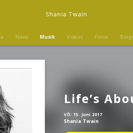
Shania Twain
me
News
Musik
Videos
Fotos
Biog
Life’s Ab
VÖ:
15. Juni 2017
Shania Twain