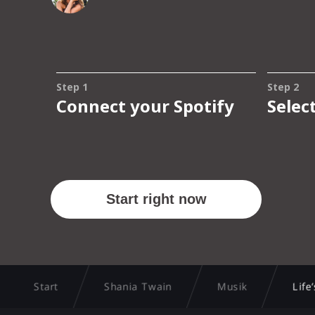
Start
Shania Twain
Musik
Life