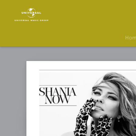
Shania
Twain
|
Musik
|
Ho
Life's
About
To
Get
Good