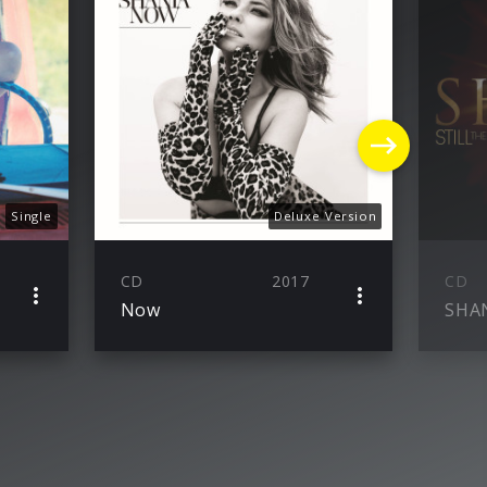
Single
Deluxe Version
CD
2017
CD
Now