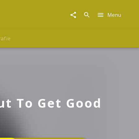
Menu
rafie
out To Get Good