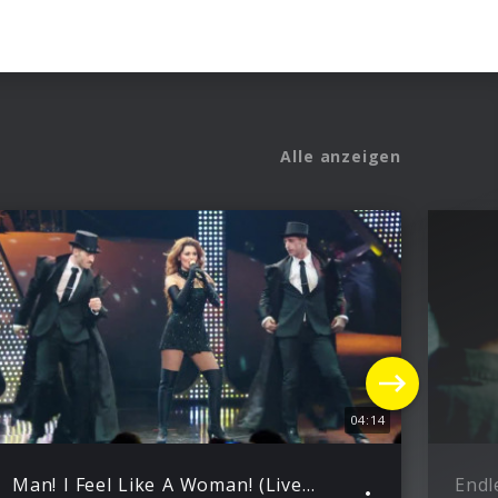
Alle anzeigen
04:14
Man! I Feel Like A Woman! (Live from Vegas)
Endl