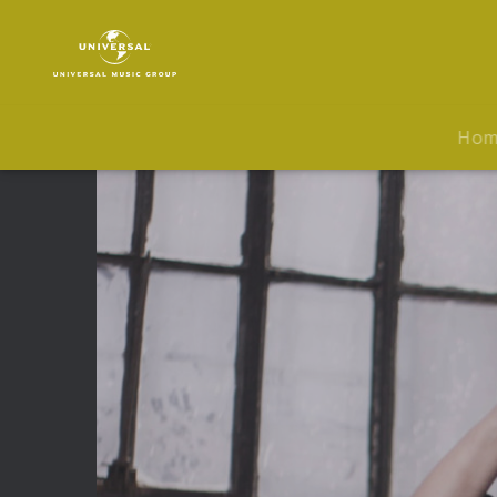
Shania
Twain
|
Video
|
Ho
Swingin'
With
My
Eyes
Closed