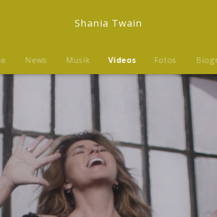
Shania Twain
me
News
Musik
Videos
Fotos
Biog