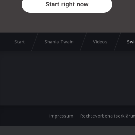
Start
Shania Twain
Videos
Swi
Impressum
Rechtevorbehaltserkläru