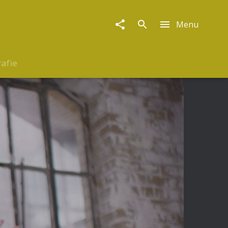
Menu
rafie