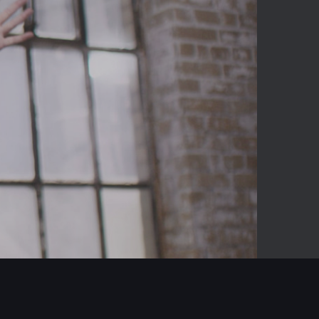
-03:33
Mute
Enter
fullscreen