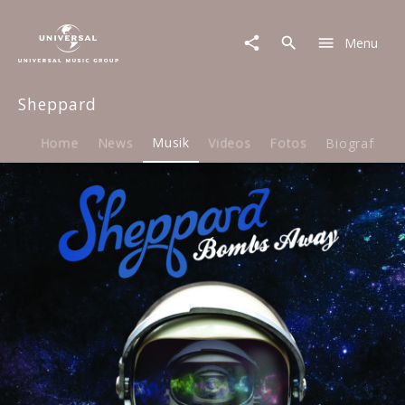
Sheppard
|
Menu
Musik
|
Bombs
Sheppard
Away
Home
News
Musik
Videos
Fotos
Biografie