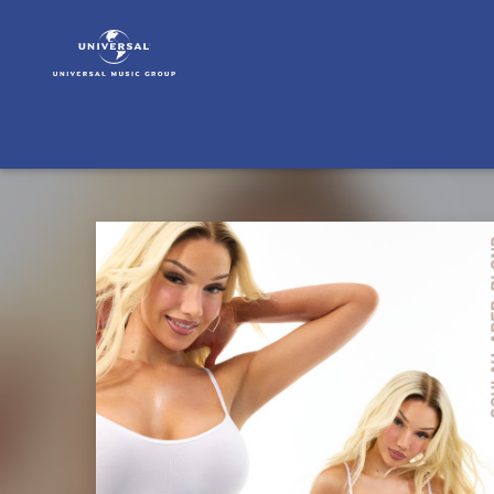
Shirin
David
|
Musik
&
Merch