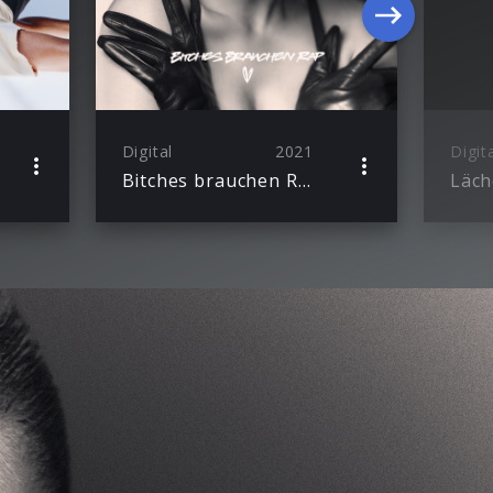
Digital
2021
Digit
Bitches brauchen Rap
Läch