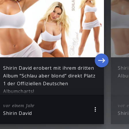
Shirin David erobert mit ihrem dritten
Shir
Album “Schlau aber blond” direkt Platz
Albu
1 der Offiziellen Deutschen
Albumcharts!
vor einem Jahr
vor 
Shirin David
Shir