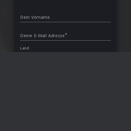
Dein Vorname
*
Deine E-Mail Adresse
Land
Deutschland
Mit Deiner Anmeldung bestätigst Du, dass Du
den All New In Music Newsletter erhalten
möchtest.
Anmelden
Erhalte Infos zu Releases, Gewinnspielen und Aktionen
per E-Mail. Du kannst Deine Einwilligung jederzeit
widerrufen. Mehr Informationen unter
Sicherheit &
Datenschutz
.