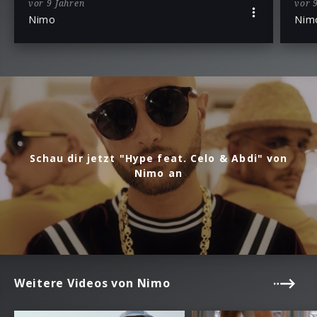
vor 9 Jahren
vor 
Nimo
Nim
Schau dir jetzt "Hype feat. Celo & Abdi" von
Nimo an
Weitere Videos von Nimo