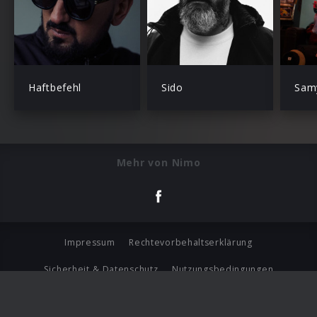
Haftbefehl
Sido
Sam
Mehr von Nimo
Impressum
Rechtevorbehaltserklärung
Sicherheit & Datenschutz
Nutzungsbedingungen
Journalistenlounge
Für Geschäftspartner