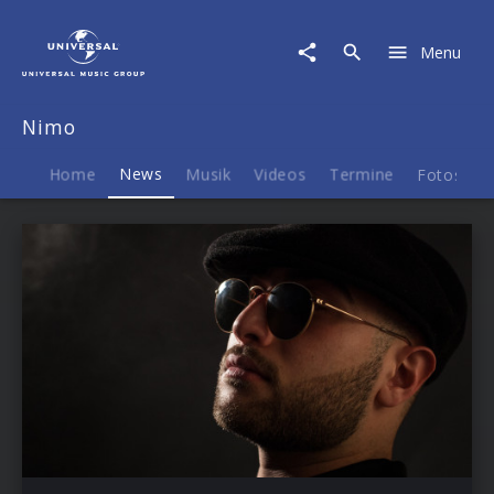
Nimo
|
Menu
News
Nimo
Home
News
Musik
Videos
Termine
Fotos
B