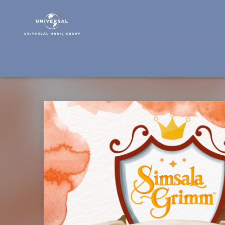
SimsalaGrimm
|
Musik
|
Das
tapfere
Schneiderlein