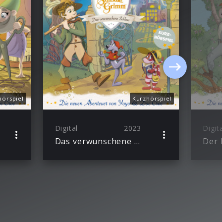
hörspiel
Kurzhörspiel
Digital
2023
Digit
Das verwunschene Schloss (Die neuen Abenteuer von Yoyo und Doc Croc)