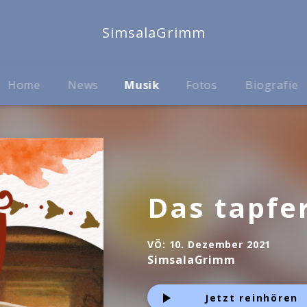
SimsalaGrimm
Home
News
Musik
Fotos
Biografie
Das tapfe
VÖ:
10. Dezember 2021
SimsalaGrimm
Jetzt reinhören