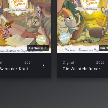
Kurzhörspiel
Kurz
al
2024
Digital
2023
Der Bann der Königstöchter (Die neuen Abenteuer von Yoyo und Doc Croc)
Die Wichtelmänner (Die neuen Abenteuer von Yoyo und Doc Croc)