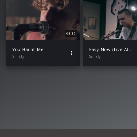
03:39
You Haunt Me
Easy Now (Live At The Cherrytree House)
Sir Sly
Sir Sly