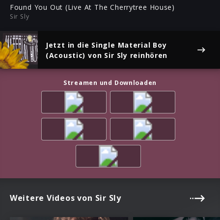
ful
Found You Out (Live At The Cherrytree House)
Sir Sly
Jetzt in die Single
Material Boy
(Acoustic)
von Sir Sly reinhören
Streamen und Downloaden
Weitere Videos von Sir Sly