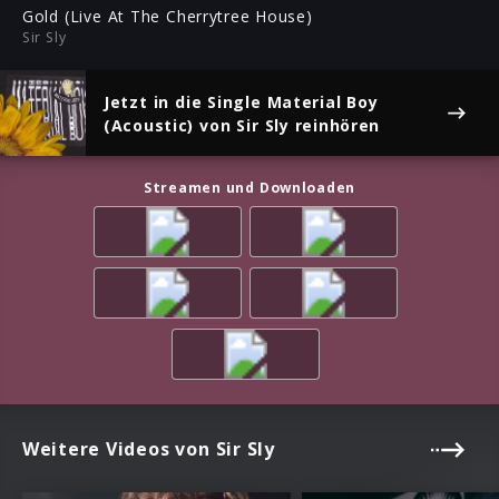
ful
Gold (Live At The Cherrytree House)
Sir Sly
Jetzt in die Single
Material Boy
(Acoustic)
von Sir Sly reinhören
Streamen und Downloaden
Weitere Videos von Sir Sly