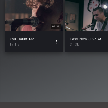
03:39
You Haunt Me
Easy Now (Live At The Cherrytree House)
Sir Sly
Sir Sly