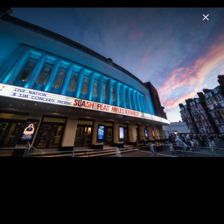
Menu
Slash
Home
News
Musik
Fotos
Pressebilder 2019