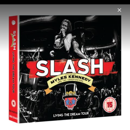
Menu
Slash
Home
News
Musik
Fotos
Pressebilder 2019