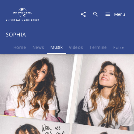
SOPHIA
|
Menu
Musik
|
Wenn
SOPHIA
es
sich
gut
Home
News
Musik
Videos
Termine
Fotos
B
anfühlt