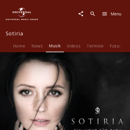
Sotiria
|
Menu
Musik
|
Ein
Sotiria
Licht
für
dich
Home
News
Musik
Videos
Termine
Fotos
B