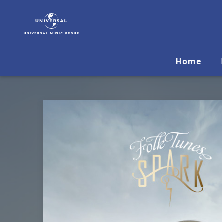
Spark
|
Musik
&
Merch
Home