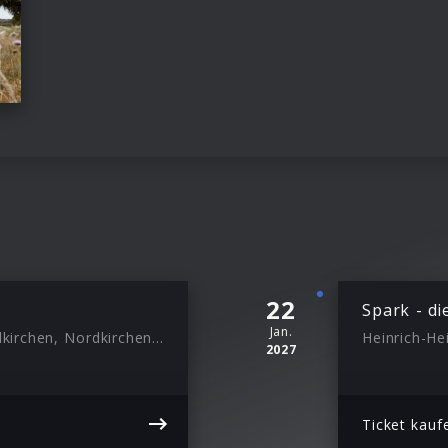
22
Spark - di
Jan.
Oranienburg des Schlosses Nordkirchen, Nordkirchen, 18:00
Heinrich-He
2027
Ticket kauf