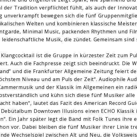
hl der Tradition verpflichtet fühlt, als auch der Innov
lig unverkrampft bewegen sich die fünf Gruppenmitgli
kalischen Welten und kombinieren klassische Meister
antgarde, Minimal Music, packenden Rhythmen und Fi
 leidenschaftliche Musik, die zündet. Gemeinsam sind 
 Klangcocktail ist die Gruppe in kürzester Zeit zum Pu
iert. Auch die Fachpresse zeigt sich beeindruckt. Die
and” und die Frankfurter Allgemeine Zeitung feiert d
hstem Niveau und am Puls der Zeit“. Audiophile Audi
Kammermusik und der Klassik im Allgemeinen ein radik
bstverständlich und kühn sich diese fünf Musiker alle
cht haben“, lautet das Fazit des American Record Gu
n Debütalbum Downtown Illusions einen ECHO Klassik 
“. Ein Jahr später legt die Band mit Folk Tunes ihre e
 vor. Dabei bleiben die fünf Musiker ihrer Linie tre
nde Wechselspiel zwischen Alt und Neu, die Volkswei