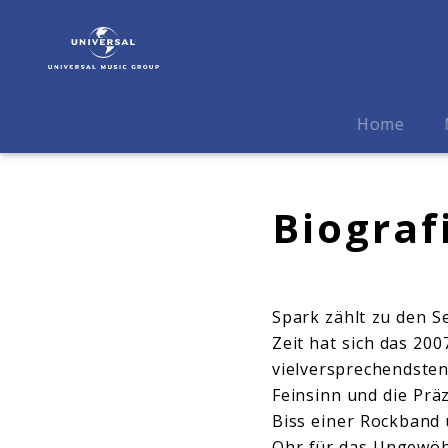
Spark
|
Biografie
Home
Biograf
Spark zählt zu den S
Zeit hat sich das 2
vielversprechendsten
Feinsinn und die Pr
Biss einer Rockband 
Ohr für das Ungewöh