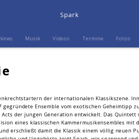
Spark
News
Musik
Videos
Termine
Fotos
ie
enkrechtstartern der internationalen Klassikszene. In
007 gegründete Ensemble vom exotischen Geheimtipp z
 Acts der jungen Generation entwickelt. Das Quintett
äzision eines klassischen Kammermusikensembles mit 
und erschließt damit die Klassik einem völlig neuen P
nliche und Ungehörte zeigt Spark, wie spannend und