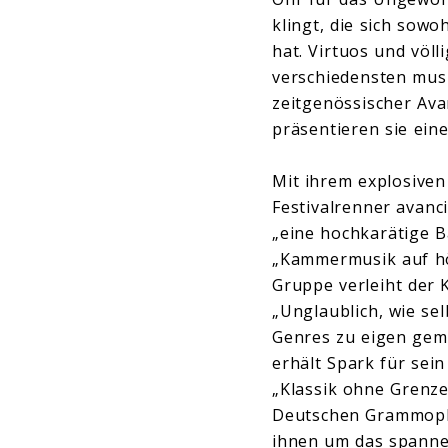
klingt, die sich sowo
hat. Virtuos und völ
verschiedensten musi
zeitgenössischer Av
präsentieren sie eine
Mit ihrem explosiven
Festivalrenner avanc
„eine hochkarätige B
„Kammermusik auf höc
Gruppe verleiht der 
„Unglaublich, wie sel
Genres zu eigen gema
erhält Spark für sei
„Klassik ohne Grenzen
Deutschen Grammophon
ihnen um das spanne