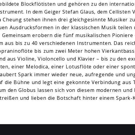
ebildete Blockflötisten und gehören zu den internati
nstrument. In dem Geiger Stefan Glaus, dem Cellisten 
 Cheung stehen ihnen drei gleichgesinnte Musiker zur
en Ausdrucksformen in der klassischen Musik teilen 
n. Gemeinsam erobern die fünf musikalischen Pioniere
 aus bis zu 40 verschiedenen Instrumenten. Das reic
opraninoflöte bis zum zwei Meter hohen Vierkantbass
nd aus Violine, Violoncello und Klavier – bis zu den e
en, einer Melodica, einer Lotusflöte oder einer spon
zaubert Spark immer wieder neue, aufregende und un
uf die Bühne und legt eine gekonnte Verbindung aus 
um den Globus lassen sich von diesem modernen und
treißen und lieben die Botschaft hinter einem Spark-
!