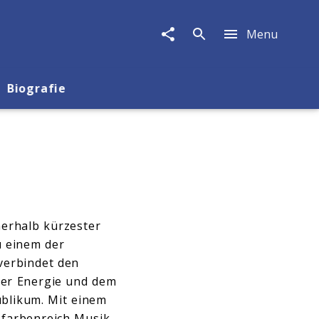
Menu
Biografie
nerhalb kürzester
u einem der
 verbindet den
der Energie und dem
ublikum. Mit einem
 farbenreich Musik