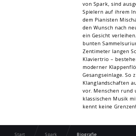
von Spark, sind ausg
Spielern auf ihrem I
dem Pianisten Mischa
den Wunsch nach neu
ein Gesicht verleihe
bunten Sammelsurium
Zentimeter langen S
Klaviertrio – bestehe
moderner Klappenflöt
Gesangseinlage. So 
Klanglandschaften a
vor. Menschen rund 
klassischen Musik mi
kennt keine Grenzen
Start
Spark
Biografie