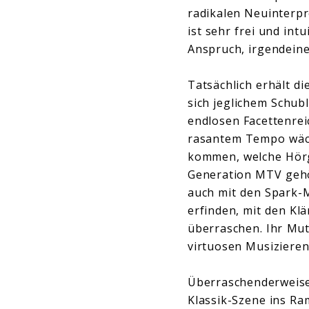
radikalen Neuinterpr
ist sehr frei und int
Anspruch, irgendeiner
Tatsächlich erhält d
sich jeglichem Schub
endlosen Facettenrei
rasantem Tempo wächs
kommen, welche Hörg
Generation MTV gehö
auch mit den Spark-M
erfinden, mit den Kl
überraschen. Ihr Mut
virtuosen Musizieren
Überraschenderweise 
Klassik-Szene ins Ram