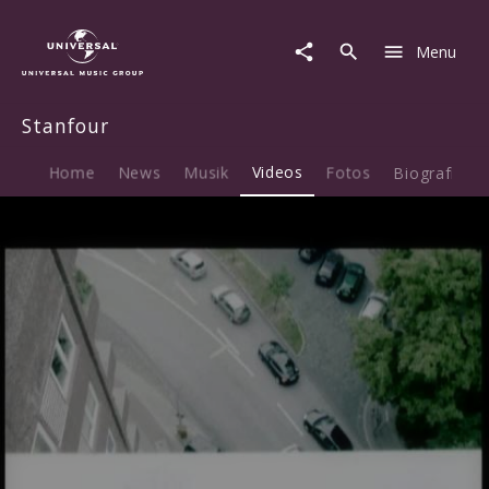
Stanfour
|
Menu
Video
|
Desperate
Stanfour
Home
News
Musik
Videos
Fotos
Biografie
Play