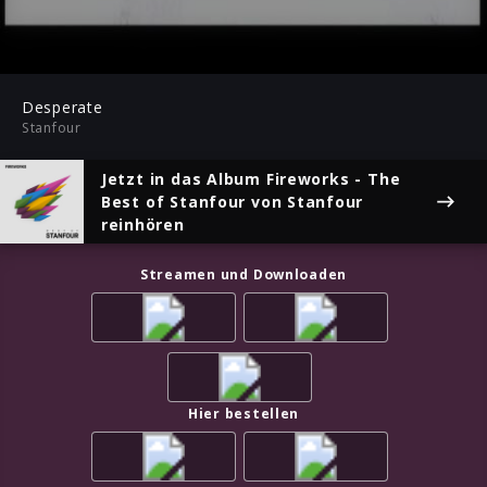
-03:59
Play
Mute
Ent
ful
Desperate
Stanfour
Jetzt in das Album
Fireworks - The
Best of Stanfour
von Stanfour
reinhören
Streamen und Downloaden
Hier bestellen