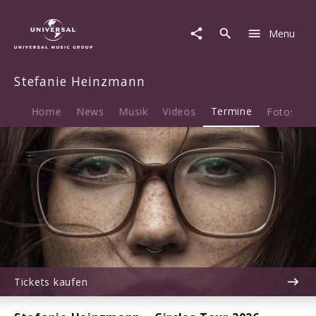
Stefanie
Heinzmann
Menu
|
07.11.2026
Großer
Stefanie Heinzmann
Sendesaal
des
rbb,
Home
News
Musik
Videos
Termine
Fotos
B
Berlin,
20:00
Tickets kaufen