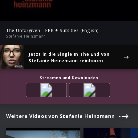
-03:28
Play
Mute
Ent
ful
The Unforgiven - EPK + Subtitles (English)
Stefanie Heinzmann
Jetzt in die Single
In The End
von
Stefanie Heinzmann reinhören
Streamen und Downloaden
Weitere Videos von Stefanie Heinzmann