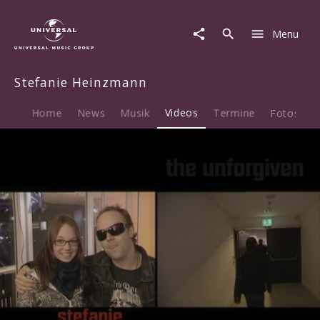
Stefanie
Heinzmann
Menu
|
Video
|
Stefanie Heinzmann
The
Unforgiven
-
Home
News
Musik
Videos
Termine
Fotos
B
EPK
+
Subtitles
(English)
Play