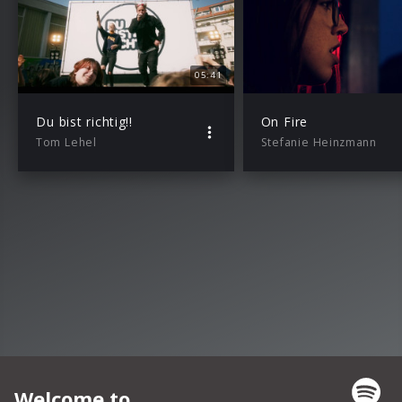
05:41
Du bist richtig!!
On Fire
Tom Lehel
Stefanie Heinzmann