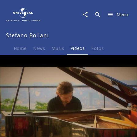
Stefano
Bollani
Menu
|
Video
|
Stefano Bollani
Electronic
Presskit
zu
Home
News
Musik
Videos
Fotos
Stefano
Bollanis
Soloalbum
„Piano
Solo“
von
2006.
Play