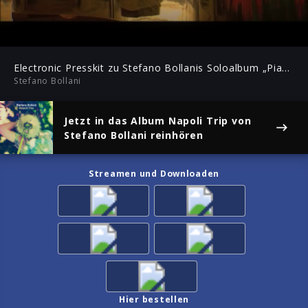
-02:38
Play
Mute
Ent
ful
Electronic Presskit zu Stefano Bollanis Soloalbum „Piano Solo“ von 2006.
Stefano Bollani
Jetzt in das Album
Napoli Trip
von
Stefano Bollani reinhören
Streamen und Downloaden
Hier bestellen