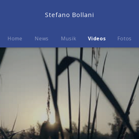
Stefano Bollani
Home
News
Musik
Videos
Fotos