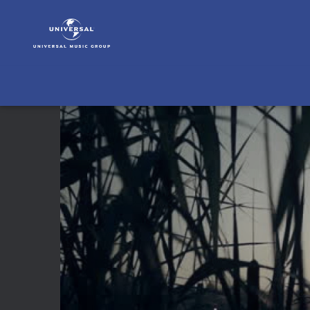
Stefano
Bollani
|
Video
|
Stefano
Bollani
&
Hamilton
de
Hollanda:
"Caprichos
De
Espanha"