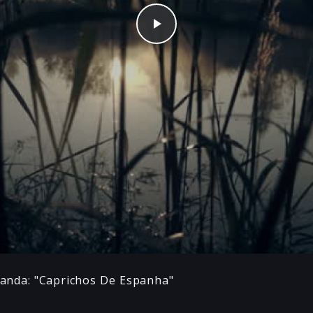
Play
landa: "Caprichos De Espanha"