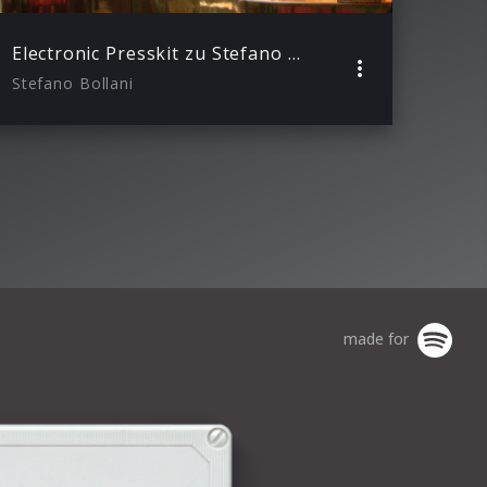
Electronic Presskit zu Stefano Bollanis Soloalbum „Piano Solo“ von 2006.
Stefano Bollani