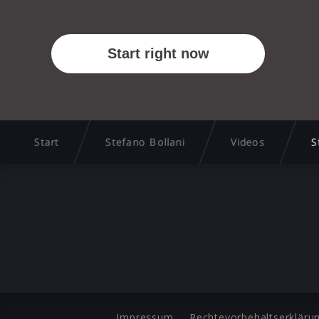
Start
Stefano Bollani
Videos
S
Impressum
Rechtevorbehaltserkläru