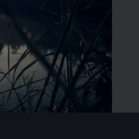
-02:11
Mute
Enter
fullscreen