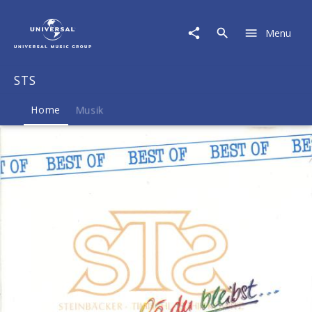
STS
|
Menu
Musik
&
Merch
STS
Home
Musik