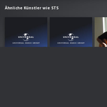
Ähnliche Künstler wie STS
Wolfgang Ambros
Rainhard Fendrich
Geo