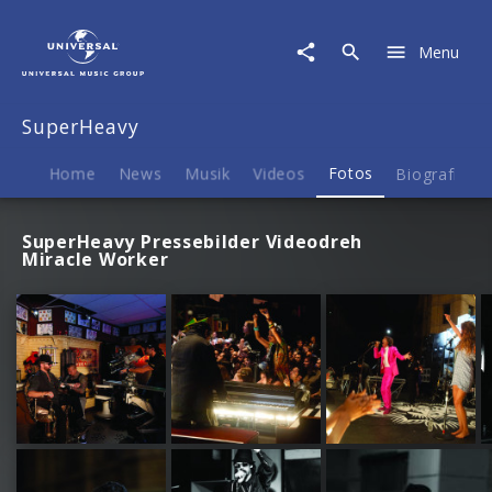
SuperHeavy
|
Menu
Fotos
SuperHeavy
Home
News
Musik
Videos
Fotos
Biografie
SuperHeavy Pressebilder Videodreh
Miracle Worker