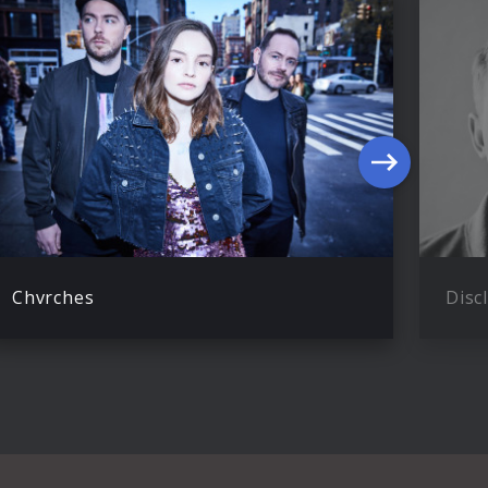
Chvrches
Disc