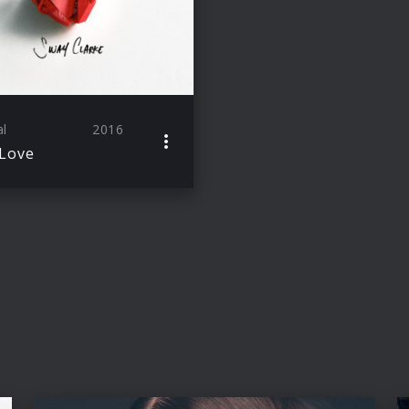
al
2016
Love