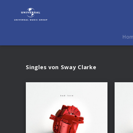
Sway
Clarke
|
Musik
Ho
Singles von Sway Clarke