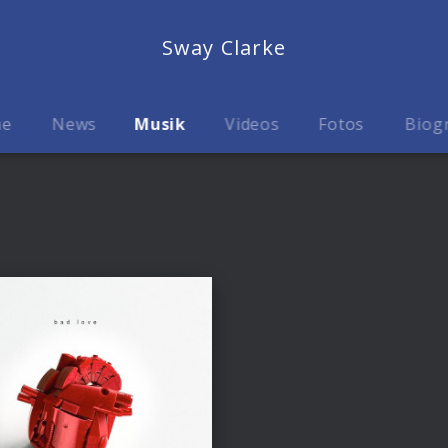
Sway Clarke
me
News
Musik
Videos
Fotos
Biog