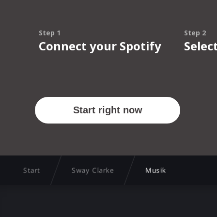
Start
Sway Clarke
Musik