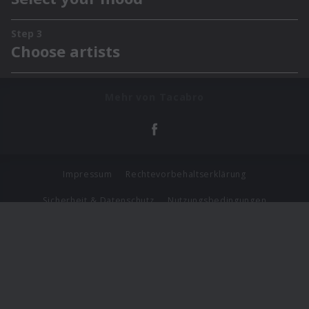
Mehr von Tacabro
Impressum
Rechtevorbehaltserklärung
Sicherheit & Datenschutz
Nutzungsbedingungen
Journalistenlounge
Für Geschäftspartner
Barrierefreiheit Statement
© Copyright 2026 Universal Music Group N.V. All Rights
Reserved.