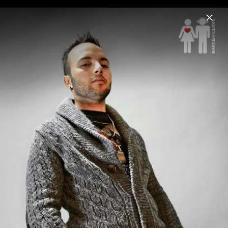
Menu
Tacabro
Home
News
Musik
Videos
Fotos
Biografie
Tacabro Pressefotos 2012