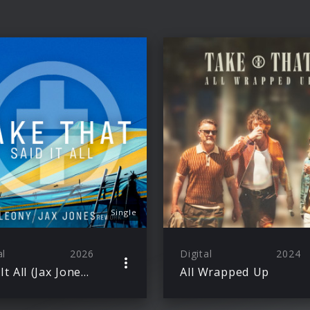
Single
al
2026
Digital
2024
Said It All (Jax Jones Rework)
All Wrapped Up