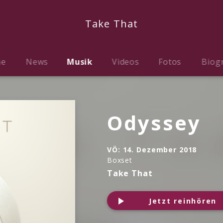
Take That
me
News
Musik
Videos
Fotos
Biog
Odyssey
VÖ:
14. Dezember 2018
Boxset
Take That
Jetzt reinhören