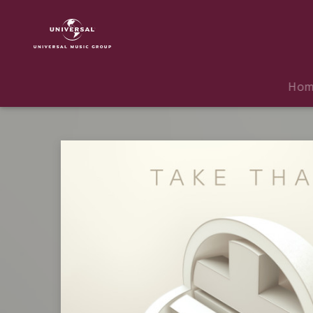
Take
That
|
Musik
|
Ho
Odyssey