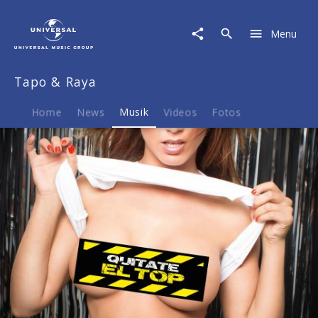
Tapo
&
Menu
Raya
|
Musik
Tapo & Raya
|
Quitate
El
Home
News
Musik
Videos
Fotos
Top