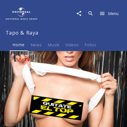
Tapo
&
Menu
Raya
|
Musik
Tapo & Raya
&
Merch
Home
News
Musik
Videos
Fotos