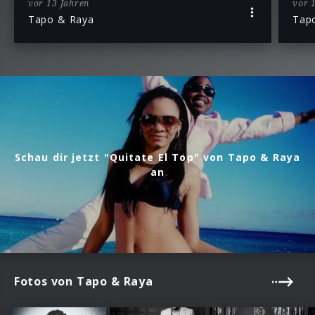
vor 13 Jahren
vor 
Tapo & Raya
Tap
Schau dir jetzt "Quitate El Top" von Tapo & Raya
an
Fotos von Tapo & Raya