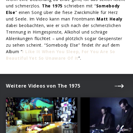
und schmerzlos.
The 1975
schrieben mit “
Somebody
Else
” einen Song über die fiese Zwickmühle für Herz
und Seele. Im Video kann man Frontmann
Matt Healy
dabei beobachten, wie er sich nach der schmerzlichen
Trennung in Hirngespinste, Alkohol und schräge
Ablenkungen flüchtet – und plötzlich sogar Gespenster
zu sehen scheint. “Somebody Else” findet ihr auf dem
Album “
I Like It When You Sleep, For You Are So
Beautiful Yet So Unaware Of It
”.
Weitere Videos von The 1975
04:10