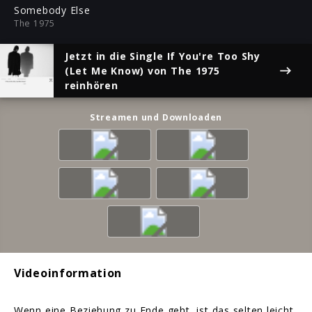
ful
Somebody Else
The 1975
Jetzt in die Single
If You're Too Shy
(Let Me Know)
von The 1975
reinhören
Streamen und Downloaden
Videoinformation
Wenn eine Beziehung zu Ende geht, ist das selten leicht