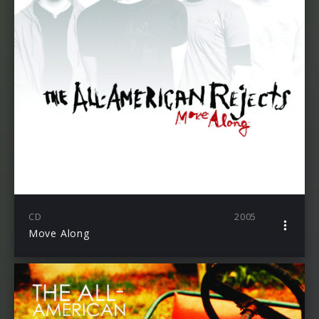
CD
2005
Move Along