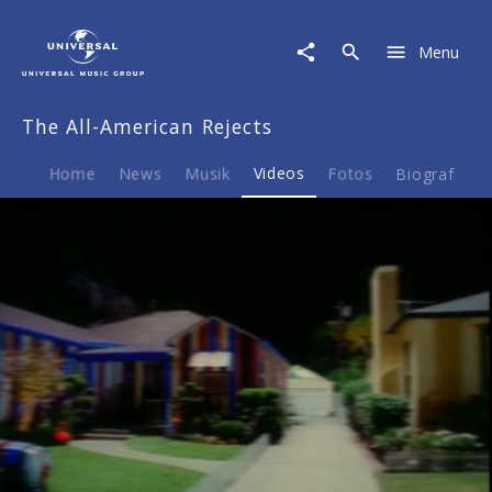
The
All-
Menu
American
Rejects
|
The All-American Rejects
Video
|
Gives
Home
News
Musik
Videos
Fotos
Biografie
You
Hell
(Blurred)
Play