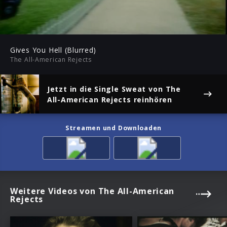
-03:28
Play
Mute
Ent
ful
Gives You Hell (Blurred)
The All-American Rejects
Jetzt in die Single
Sweat
von The
All-American Rejects reinhören
Streamen und Downloaden
Weitere Videos von The All-American
Rejects