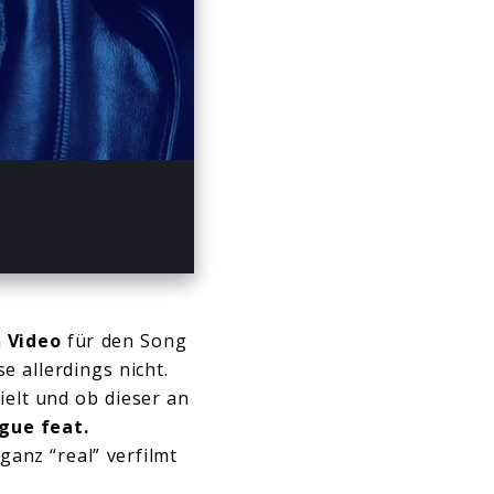
15
Mute
Enter
fullscreen
n
Video
für den Song
e allerdings nicht.
ielt und ob dieser an
gue feat.
ganz “real” verfilmt