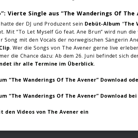
”: Vierte Single aus “The Wanderings Of The
hatte der DJ und Produzent sein
Debüt-Album
“
The 
ht. Mit “To Let Myself Go feat. Ane Brun” wird nun die 
r Song mit den Vocals der norwegischen Sängerin Ane
Clip
. Wer die Songs von The Avener gerne live erlebe
er die Chance dazu: Ab dem 26. Juni befindet sich de
indet ihr alle Termine im Überblick
.
bum “The Wanderings Of The Avener”
Download
od
bum “The Wanderings Of The Avener”
Download bei
t den Videos von The Avener ein