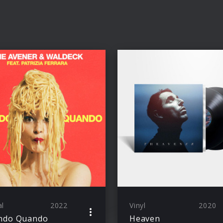
al
2022
Vinyl
2020
ndo Quando
Heaven