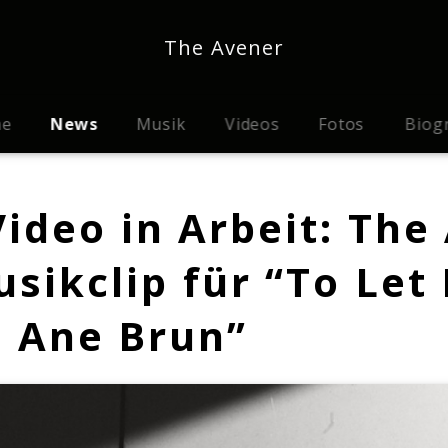
The Avener
me
News
Musik
Videos
Fotos
Biog
ideo in Arbeit: The
usikclip für “To Let
. Ane Brun”