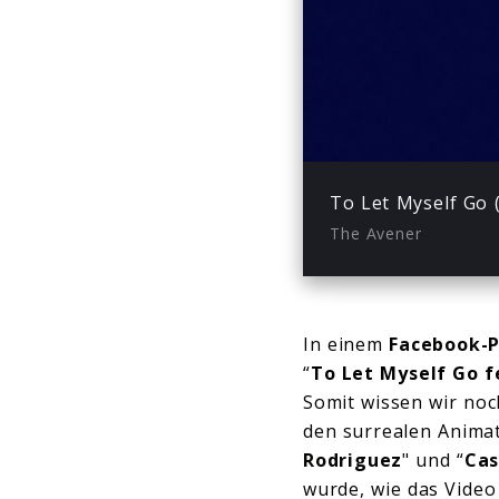
Play
To Let Myself Go 
The Avener
In einem
Facebook-P
“
To Let Myself Go f
Somit wissen wir noc
den surrealen Animat
Rodriguez
" und “
Cas
wurde, wie das Video