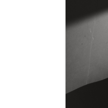
Ane
Brun"