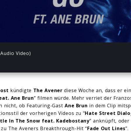
04:
(Audio Video)
ost
kündigte
The Avener
diese Woche an, dass er ei
eat. Ane Brun
” filmen würde. Mehr verriet der Franzos
h nicht, ob Featuring-Gast
Ane Brun
in dem Clip mitsp
ionsstil der vorherigen Videos zu "
Hate Street Dialo
tle In The Snow feat. Kadebostany
” anknüpft, oder 
 zu The Aveners Breakthrough-Hit “
Fade Out Lines
”.