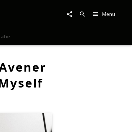
Menu
rafie
 Avener
 Myself