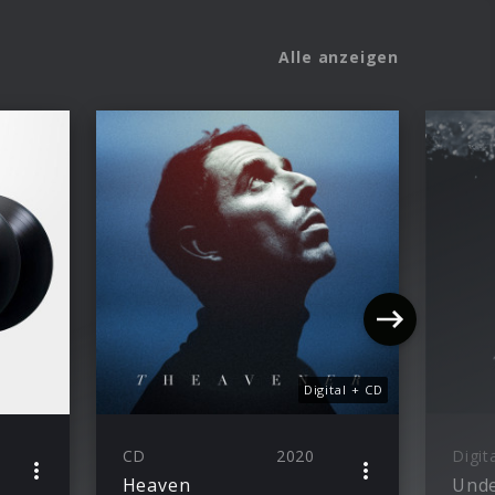
Alle anzeigen
Digital + CD
CD
2020
Digit
Heaven
Unde