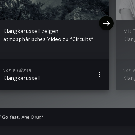
Klangkarussell zeigen
Mit 
atmosphärisches Video zu “Circuits”
Klan
vor 9 Jahren
vor 9
Klangkarussell
Klan
f Go feat. Ane Brun”