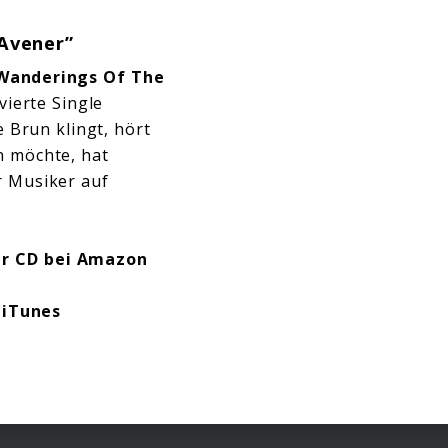
 Avener”
Wanderings Of The
vierte Single
 Brun klingt, hört
n möchte, hat
r Musiker auf
er
CD bei Amazon
 iTunes