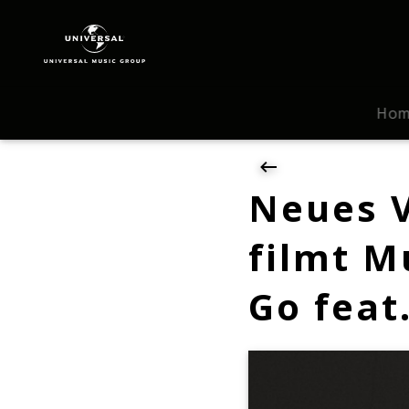
The
Avener
|
News
|
Ho
Neues
Video
in
Arbeit:
Neues V
The
Avener
filmt M
filmt
Musikclip
Go feat
für
"To
Let
Myself
Go
feat.