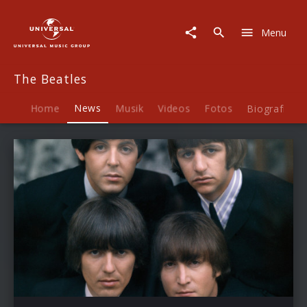
The
Beatles
Menu
|
News
The Beatles
Home
News
Musik
Videos
Fotos
Biografie