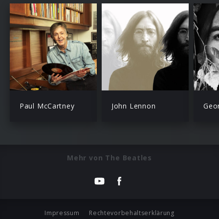
Paul McCartney
John Lennon
Geor
Mehr von The Beatles
Impressum
Rechtevorbehaltserklärung