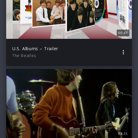
00:47
U.S. Albums – Trailer
The Beatles
03:25