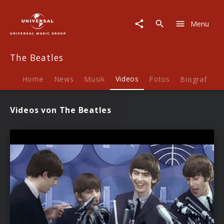
The
Beatles
Menu
|
Videos
The Beatles
Home
News
Musik
Videos
Fotos
Biografie
Videos von The Beatles