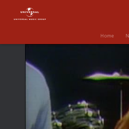
The
Beatles
|
Video
|
Home
N
Revolution