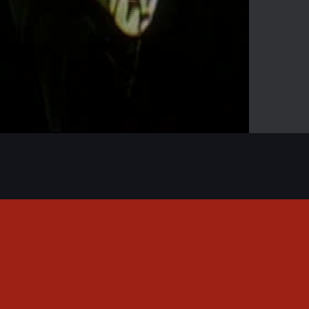
-03:25
Mute
Enter
fullscreen