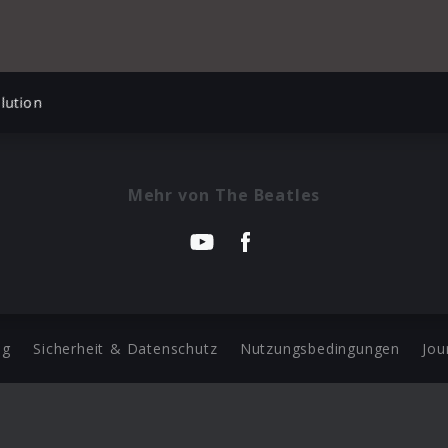
lution
Mehr von The Beatles
ng
Sicherheit & Datenschutz
Nutzungsbedingungen
Jou
Barrierefreiheit Statement
 Copyright 2026 Universal Music Group N.V. All Rights Reserve