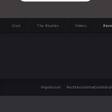
Start
The Beatles
Videos
Revo
Impressum
Rechtevorbehaltserkläru
©