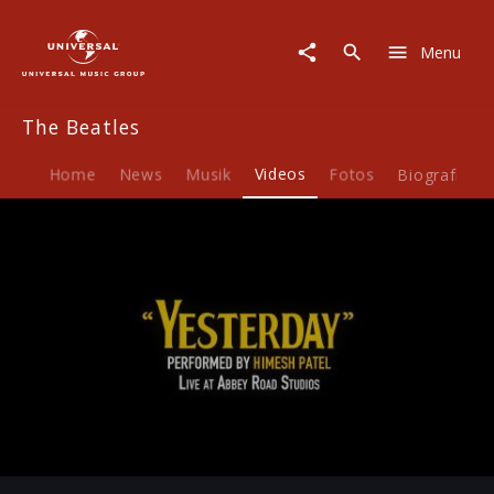
The
Beatles
Menu
|
Video
|
The Beatles
Yesterday
(Musikvideo)
Home
News
Musik
Videos
Fotos
Biografie
Play
-02:29
Play
Mute
Ent