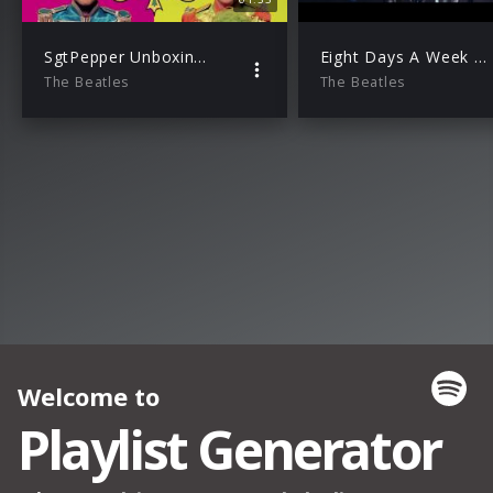
SgtPepper Unboxing German
Eight Days A Week – Trailer Deutsch
The Beatles
The Beatles