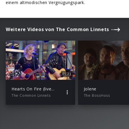
einem altmodischen Vergnügungspark.
Weitere Videos von The Common Linnets
05:21
Hearts On Fire (live beim ZDF Morgenmagazin)
Jolene
The Common Linnets
The BossHoss